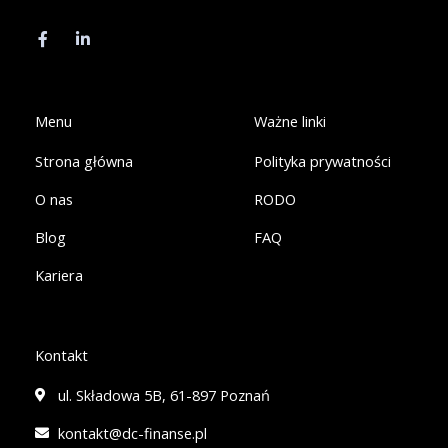
F
L
a
i
c
n
e
k
b
e
o
d
o
i
k
n
Menu
Ważne linki
-
-
f
i
Strona główna
Polityka prywatności
n
O nas
RODO
Blog
FAQ
Kariera
Kontakt
ul. Składowa 5B, 61-897 Poznań
kontakt@dc-finanse.pl