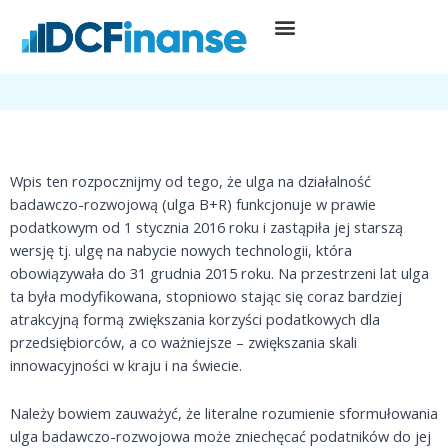
Przejdź
do
28 listopada, 2021
Ulga B+R
treści
Ulga B+R jako podatkowe narzędzie do wspierania innowacji
Wpis ten rozpocznijmy od tego, że ulga na działalność
badawczo-rozwojową (ulga B+R) funkcjonuje w prawie
podatkowym od 1 stycznia 2016 roku i zastąpiła jej starszą
wersję tj. ulgę na nabycie nowych technologii, która
obowiązywała do 31 grudnia 2015 roku. Na przestrzeni lat ulga
ta była modyfikowana, stopniowo stając się coraz bardziej
atrakcyjną formą zwiększania korzyści podatkowych dla
przedsiębiorców, a co ważniejsze – zwiększania skali
innowacyjności w kraju i na świecie.
Należy bowiem zauważyć, że literalne rozumienie sformułowania
ulga badawczo-rozwojowa może zniechęcać podatników do jej