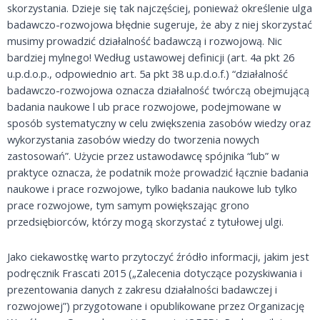
skorzystania. Dzieje się tak najczęściej, ponieważ określenie ulga
badawczo-rozwojowa błędnie sugeruje, że aby z niej skorzystać
musimy prowadzić działalność badawczą i rozwojową. Nic
bardziej mylnego! Według ustawowej definicji (art. 4a pkt 26
u.p.d.o.p., odpowiednio art. 5a pkt 38 u.p.d.o.f.) “działalność
badawczo-rozwojowa oznacza działalność twórczą obejmującą
badania naukowe l ub prace rozwojowe, podejmowane w
sposób systematyczny w celu zwiększenia zasobów wiedzy oraz
wykorzystania zasobów wiedzy do tworzenia nowych
zastosowań”. Użycie przez ustawodawcę spójnika “lub” w
praktyce oznacza, że podatnik może prowadzić łącznie badania
naukowe i prace rozwojowe, tylko badania naukowe lub tylko
prace rozwojowe, tym samym powiększając grono
przedsiębiorców, którzy mogą skorzystać z tytułowej ulgi.
Jako ciekawostkę warto przytoczyć źródło informacji, jakim jest
podręcznik Frascati 2015 („Zalecenia dotyczące pozyskiwania i
prezentowania danych z zakresu działalności badawczej i
rozwojowej”) przygotowane i opublikowane przez Organizację