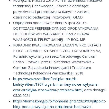
Podręcznik Frascati 2015. Pomiar działalności naukowo-
technicznej i innowacyjnej. Zalecenia dotyczące
pozyskiwania i prezentowania danych z zakresu
działalności badawczej i rozwojowej. OECD
Objaśnienia podatkowe z dnia 15 lipca 2019 r.
DOTYCZĄCE PREFERENCYJNEGO OPODATKOWANIA
DOCHODÓW WYTWARZANYCH PRZEZ PRAWA
WŁASNOŚCI INTELEKTUALNEJ – IP BOX, MF
PORADNIK KWALIFIKOWANIA ZADAŃ W PROJEKTACH
B+R O CHARAKTERZE SPOŁECZNO-EKONOMICZNYM,
Poradnik wykonany na rzecz Narodowego Centrum
Badań i Rozwoju przez Politechnikę Warszawską –
Centrum Zarządzania Innowacjami i Transferem
Technologii Politechniki Warszawskiej, 2018
https://www.russellbedford.pl/o-nas/rb-
biuletyn/item/1957-ulga-b-r-zmiany-nowe-wytyczne-
oraz-praktyka-stosowania-przepisow.html
, data dostępu
05.02.2021
https://home.kpmg/pl/pl/home/insights/2020/03/pitpoint-
blog-podatkowy-ulga-na-dzialalnosc-badawczo-