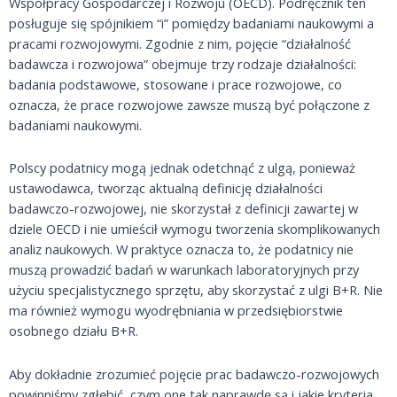
Współpracy Gospodarczej i Rozwoju (OECD). Podręcznik ten
posługuje się spójnikiem “i” pomiędzy badaniami naukowymi a
pracami rozwojowymi. Zgodnie z nim, pojęcie “działalność
badawcza i rozwojowa” obejmuje trzy rodzaje działalności:
badania podstawowe, stosowane i prace rozwojowe, co
oznacza, że prace rozwojowe zawsze muszą być połączone z
badaniami naukowymi.
Polscy podatnicy mogą jednak odetchnąć z ulgą, ponieważ
ustawodawca, tworząc aktualną definicję działalności
badawczo-rozwojowej, nie skorzystał z definicji zawartej w
dziele OECD i nie umieścił wymogu tworzenia skomplikowanych
analiz naukowych. W praktyce oznacza to, że podatnicy nie
muszą prowadzić badań w warunkach laboratoryjnych przy
użyciu specjalistycznego sprzętu, aby skorzystać z ulgi B+R. Nie
ma również wymogu wyodrębniania w przedsiębiorstwie
osobnego działu B+R.
Aby dokładnie zrozumieć pojęcie prac badawczo-rozwojowych
powinniśmy zgłębić, czym one tak naprawdę są i jakie kryteria