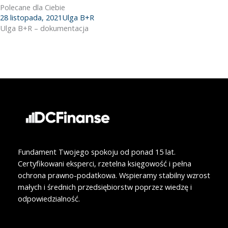
e
k
Polecane dla Ciebie
b
e
28 listopada, 2021
Ulga B+R
o
d
Ulga B+R – dokumentacja
o
i
k
n
Fundament Twojego spokoju od ponad 15 lat.
Certyfikowani eksperci, rzetelna księgowość i pełna
ochrona prawno-podatkowa. Wspieramy stabilny wzrost
małych i średnich przedsiębiorstw poprzez wiedzę i
odpowiedzialność.