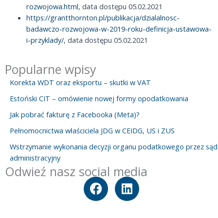
rozwojowa.html
, data dostępu 05.02.2021
https://grantthornton.pl/publikacja/dzialalnosc-
badawczo-rozwojowa-w-2019-roku-definicja-ustawowa-
i-przyklady/
, data dostępu 05.02.2021
Popularne wpisy
Korekta WDT oraz eksportu – skutki w VAT
Estoński CIT – omówienie nowej formy opodatkowania
Jak pobrać fakturę z Facebooka (Meta)?
Pełnomocnictwa właściciela JDG w CEIDG, US i ZUS
Wstrzymanie wykonania decyzji organu podatkowego przez sąd
administracyjny
Odwieź nasz social media
F
L
a
i
c
n