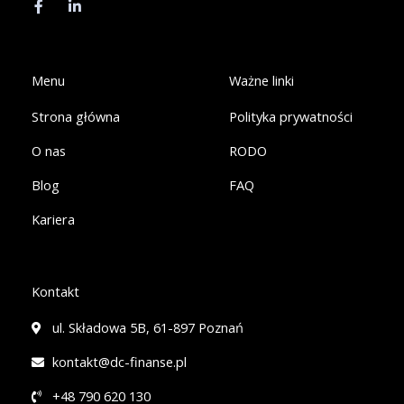
c
n
e
k
b
e
o
d
o
i
k
n
Menu
Ważne linki
-
-
f
i
Strona główna
Polityka prywatności
n
O nas
RODO
Blog
FAQ
Kariera
Kontakt
ul. Składowa 5B, 61-897 Poznań
kontakt@dc-finanse.pl
+48 790 620 130