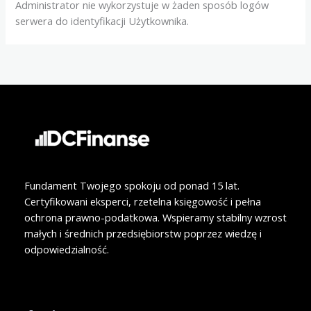
Administrator nie wykorzystuje w żaden sposób logów
serwera do identyfikacji Użytkownika.
Fundament Twojego spokoju od ponad 15 lat.
Certyfikowani eksperci, rzetelna księgowość i pełna
ochrona prawno-podatkowa. Wspieramy stabilny wzrost
małych i średnich przedsiębiorstw poprzez wiedzę i
odpowiedzialność.
F
L
a
i