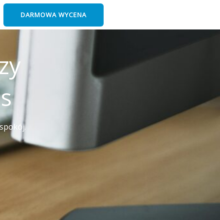
DARMOWA WYCENA
zy
es
ę
spokój.