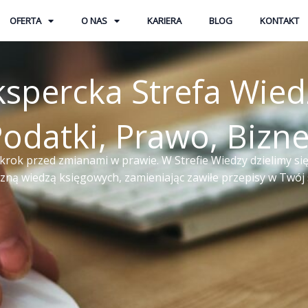
OFERTA
O NAS
KARIERA
BLOG
KONTAKT
kspercka Strefa Wied
odatki, Prawo, Bizn
krok przed zmianami w prawie. W Strefie Wiedzy dzielimy si
zną wiedzą księgowych, zamieniając zawiłe przepisy w Twój 