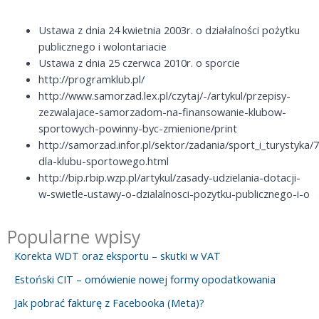
Ustawa z dnia 24 kwietnia 2003r. o działalności pożytku
publicznego i wolontariacie
Ustawa z dnia 25 czerwca 2010r. o sporcie
http://programklub.pl/
http://www.samorzad.lex.pl/czytaj/-/artykul/przepisy-
zezwalajace-samorzadom-na-finansowanie-klubow-
sportowych-powinny-byc-zmienione/print
http://samorzad.infor.pl/sektor/zadania/sport_i_turystyka
dla-klubu-sportowego.html
http://bip.rbip.wzp.pl/artykul/zasady-udzielania-dotacji-
w-swietle-ustawy-o-dzialalnosci-pozytku-publicznego-i-o
Popularne wpisy
Korekta WDT oraz eksportu – skutki w VAT
Estoński CIT – omówienie nowej formy opodatkowania
Jak pobrać fakturę z Facebooka (Meta)?