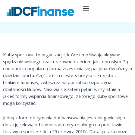
Przejdź
do
25 listopada, 2021
Branża sportowa
,
Prowadzenie działalności
treści
Klub Sportowy – od czego zacząć
Kluby sportowe to organizacje, które umożliwiają aktywne
spędzanie wolnego czasu zarówno dzieciom jak i dorosłym. Są
one bardzo popularną formą zrzeszania się pasjonatów różnych
dziedzin sportu. Część z nich niestety boryka się często z
brakiem funduszy, zwłaszcza na początku rozpoczęcia
działalności klubów. Nasuwa się zatem pytanie, czy istnieją
jakieś formy wsparcia finansowego, z którego kluby sportowe
mogą korzystać.
Jedną z form otrzymania dofinansowania jest ubieganie się o
dotację celową od samorządu terytorialnego na podstawie
Ustawy o sporcie z dnia 25 czerwca 2010r. Dotacja taka może