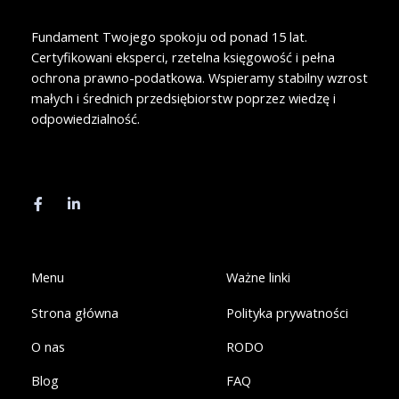
Fundament Twojego spokoju od ponad 15 lat.
Certyfikowani eksperci, rzetelna księgowość i pełna
ochrona prawno-podatkowa. Wspieramy stabilny wzrost
małych i średnich przedsiębiorstw poprzez wiedzę i
odpowiedzialność.
F
L
a
i
c
n
e
k
b
e
o
d
o
i
k
n
Menu
Ważne linki
-
-
f
i
Strona główna
Polityka prywatności
n
O nas
RODO
Blog
FAQ