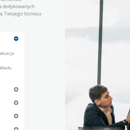
na dedykowanych
się Twojego biznesu
lizacja
kładu.