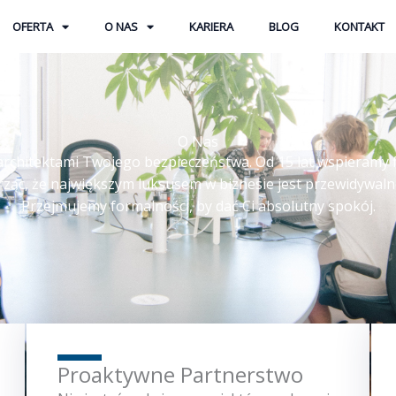
OFERTA
O NAS
KARIERA
BLOG
KONTAKT
O Nas
architektami Twojego bezpieczeństwa. Od 15 lat wspieramy 
rząc, że największym luksusem w biznesie jest przewidywaln
Przejmujemy formalności, by dać Ci absolutny spokój.
Proaktywne Partnerstwo