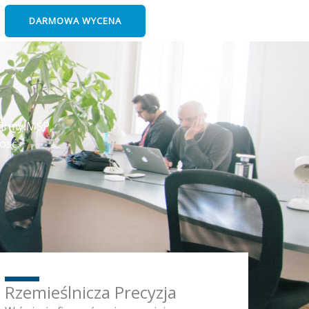
DARMOWA WYCENA
firmy MŚP,
ość.
Rzemieślnicza Precyzja