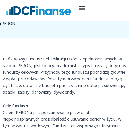
Przejdź
do
7 grudnia, 2022
Kadry i płace
treści
Państwowy Fundusz Rehabilitacji Osób Niepełnosprawnych
(PFRON)
Państwowy Fundusz Rehabilitacji Osób Niepełnosprawnych, w
skrócie PFRON, jest to organ administracyjny należący do grupy
funduszy celowych. Przychody tego funduszu pochodzą głównie
z wpłat pracodawców. Poza tym przychodami funduszu mogą
być także: dotacje z budżetu państwa, inne dotacje, subwencje,
spadki, zapisy, darowizny, dywidendy.
Cele funduszu
Celem PFRONu jest poszanowanie praw osób
niepełnosprawnych oraz dbałość o usuwanie barier w życiu, w
tym w życiu zawodowym. Fundusz ten wspomaga utrzymanie