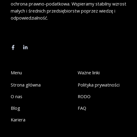
ochrona prawno-podatkowa. Wspieramy stabilny wzrost
małych i średnich przedsiębiorstw poprzez wiedzę i
odpowiedzialność.
F
L
a
i
c
n
e
k
b
e
o
d
o
i
k
n
Menu
Ważne linki
-
-
f
i
Strona główna
Polityka prywatności
n
O nas
RODO
Blog
FAQ
Kariera