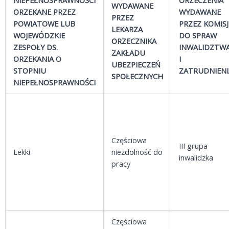
NIEPEŁNOSPRAWNOŚCI
ORZECZENIA
WYDAWANE
ORZEKANE PRZEZ
WYDAWANE
PRZEZ
POWIATOWE LUB
PRZEZ KOMISJ
LEKARZA
WOJEWÓDZKIE
DO SPRAW
ORZECZNIKA
ZESPOŁY DS.
INWALIDZTW
ZAKŁADU
ORZEKANIA O
I
UBEZPIECZEŃ
STOPNIU
ZATRUDNIENI
SPOŁECZNYCH
NIEPEŁNOSPRAWNOŚCI
Częściowa
III grupa
Lekki
niezdolność do
inwalidzka
pracy
Częściowa