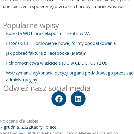
ubezpieczenia społecznego w razie choroby i macierzyństwa.
Popularne wpisy
Korekta WDT oraz eksportu – skutki w VAT
Estoński CIT – omówienie nowej formy opodatkowania
Jak pobrać fakturę z Facebooka (Meta)?
Pełnomocnictwa właściciela JDG w CEIDG, US i ZUS
Wstrzymanie wykonania decyzji organu podatkowego przez sąd
administracyjny
Odwieź nasz social media
F
L
a
i
c
n
e
k
Polecane dla Ciebie
b
e
7 grudnia, 2022
Kadry i płace
o
d
Państwowy Fundusz Rehabilitacji Osób Niepełnosprawnych