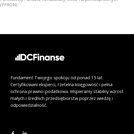
(PFRON)
o
i
k
n
Fundament Twojego spokoju od ponad 15 lat.
Certyfikowani eksperci, rzetelna księgowość i pełna
ochrona prawno-podatkowa. Wspieramy stabilny wzrost
małych i średnich przedsiębiorstw poprzez wiedzę i
odpowiedzialność.
F
L
a
i
c
n