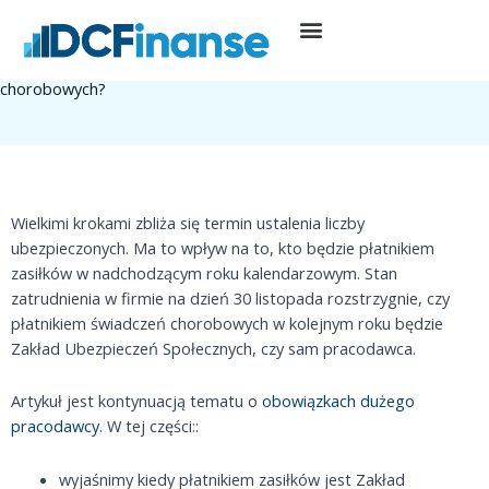
Przejdź
do
5 grudnia, 2022
Kadry i płace
treści
Wypłata zasiłku chorobowego – kto jest płatnikiem świadczeń
chorobowych?
Wielkimi krokami zbliża się termin ustalenia liczby
ubezpieczonych. Ma to wpływ na to, kto będzie płatnikiem
zasiłków w nadchodzącym roku kalendarzowym. Stan
zatrudnienia w firmie na dzień 30 listopada rozstrzygnie, czy
płatnikiem świadczeń chorobowych w kolejnym roku będzie
Zakład Ubezpieczeń Społecznych, czy sam pracodawca.
Artykuł jest kontynuacją tematu o
obowiązkach dużego
pracodawcy
. W tej części::
wyjaśnimy kiedy płatnikiem zasiłków jest Zakład