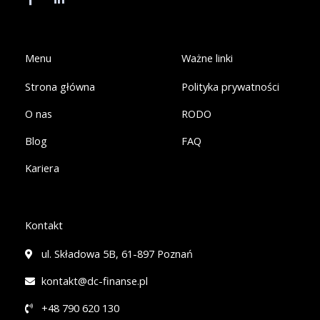
e
k
b
e
o
d
o
i
k
n
Menu
Ważne linki
-
-
f
i
Strona główna
Polityka prywatności
n
O nas
RODO
Blog
FAQ
Kariera
Kontakt
ul. Składowa 5B, 61-897 Poznań
kontakt@dc-finanse.pl
+48 790 620 130