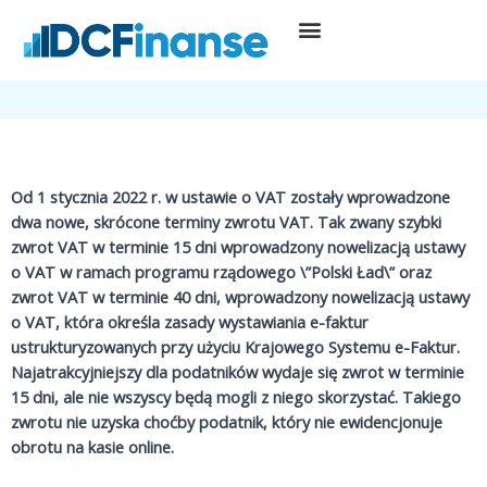
Przejdź
do
26 kwietnia, 2022
Podatki
,
Prowadzenie działalności
treści
Zasady zwrotów VAT w roku 2022
Od 1 stycznia 2022 r. w ustawie o VAT zostały wprowadzone
dwa nowe, skrócone terminy zwrotu VAT. Tak zwany szybki
zwrot VAT w terminie 15 dni wprowadzony nowelizacją ustawy
o VAT w ramach programu rządowego \”Polski Ład\” oraz
zwrot VAT w terminie 40 dni, wprowadzony nowelizacją ustawy
o VAT, która określa zasady wystawiania e-faktur
ustrukturyzowanych przy użyciu Krajowego Systemu e-Faktur.
Najatrakcyjniejszy dla podatników wydaje się zwrot w terminie
15 dni, ale nie wszyscy będą mogli z niego skorzystać. Takiego
zwrotu nie uzyska choćby podatnik, który nie ewidencjonuje
obrotu na kasie online.