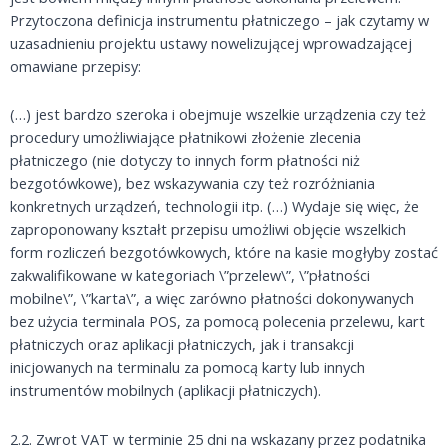
Przytoczona definicja instrumentu płatniczego – jak czytamy w
uzasadnieniu projektu ustawy nowelizującej wprowadzającej
omawiane przepisy:
(…) jest bardzo szeroka i obejmuje wszelkie urządzenia czy też
procedury umożliwiające płatnikowi złożenie zlecenia
płatniczego (nie dotyczy to innych form płatności niż
bezgotówkowe), bez wskazywania czy też rozróżniania
konkretnych urządzeń, technologii itp. (…) Wydaje się więc, że
zaproponowany kształt przepisu umożliwi objęcie wszelkich
form rozliczeń bezgotówkowych, które na kasie mogłyby zostać
zakwalifikowane w kategoriach \”przelew\”, \”płatności
mobilne\”, \”karta\”, a więc zarówno płatności dokonywanych
bez użycia terminala POS, za pomocą polecenia przelewu, kart
płatniczych oraz aplikacji płatniczych, jak i transakcji
inicjowanych na terminalu za pomocą karty lub innych
instrumentów mobilnych (aplikacji płatniczych).
2.2. Zwrot VAT w terminie 25 dni na wskazany przez podatnika