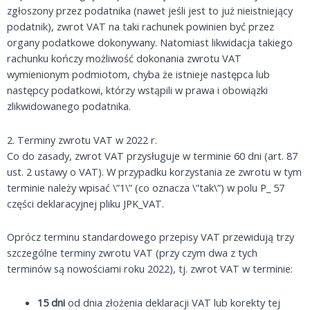
zgłoszony przez podatnika (nawet jeśli jest to już nieistniejący
podatnik), zwrot VAT na taki rachunek powinien być przez
organy podatkowe dokonywany. Natomiast likwidacja takiego
rachunku kończy możliwość dokonania zwrotu VAT
wymienionym podmiotom, chyba że istnieje następca lub
następcy podatkowi, którzy wstąpili w prawa i obowiązki
zlikwidowanego podatnika.
2. Terminy zwrotu VAT w 2022 r.
Co do zasady, zwrot VAT przysługuje w terminie 60 dni (art. 87
ust. 2 ustawy o VAT). W przypadku korzystania ze zwrotu w tym
terminie należy wpisać \”1\” (co oznacza \”tak\”) w polu P_ 57
części deklaracyjnej pliku JPK_VAT.
Oprócz terminu standardowego przepisy VAT przewidują trzy
szczególne terminy zwrotu VAT (przy czym dwa z tych
terminów są nowościami roku 2022), tj. zwrot VAT w terminie:
15 dni
od dnia złożenia deklaracji VAT lub korekty tej