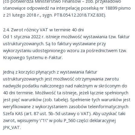
(co potwierdza Ministerstwo Finansów – zob. przykładowo
stanowiące odpowiedź na interpelację poselską nr 18899 pismo
z 21 lutego 2018 r., sygn. PT8.054.12.2018.TXZ.83E).
2.4. Zwrot różnicy VAT w terminie 40 dni
Od 1 stycznia 2022 r. istnieje możliwość wystawiania tzw. faktur
ustrukturyzowanych. Są to faktury wystawiane przy
wykorzystaniu udostępnionego wzoru za pośrednictwem tzw.
Krajowego Systemu e-Faktur.
Jedną z korzyści płynących z wystawiania faktur
ustrukturyzowanych jest możliwość otrzymywania zwrotu
nadwyżki podatku naliczonego nad należnym w skróconym do
40 dni terminie. Możliwość ta istnieje, jeżeli łącznie spełnionych
jest pięć warunków (zob. tabelę). Spełnienie tych warunków jest
weryfikowane z wykorzystaniem zasobów teleinformatycznych
Szefa KAS (art. 87 ust. 5b-5d ustawy o VAT). Aby uzyskać taki
zwrot, wpisujemy \”1\” w polu P_560 części deklaracyjnej
JPK_VAT.