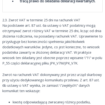
tracą prawo do składania deklaracji kwartalnych.
2.3. Zwrot VAT w terminie 25 dni na rachunek VAT
Na podstawie art. 87 ust. 6a ustawy o VAT podatnicy mogą
otrzymywać zwrot różnicy VAT w terminie 25 dni, licząc od dnia
złożenia rozliczenia, na posiadany rachunek VAT. Uprawnienie to
przysługuje bez konieczności spełnienia jakichkolwiek
dodatkowych warunków. Jedyne, co jest konieczne, to wniosek
podatnika zawarty w złożonej deklaracji VAT. W praktyce
wniosek ten składany jest obecnie poprzez wpisanie \”1\” w polu
P_55 części deklaracyjnej pliku JPK_V7M/JPK_V7K.
Zwrot na rachunek VAT dokonywany jest przez urząd skarbowy
przy użyciu dedykowanego komunikatu przelewu. Z art. 87 ust.
6b ustawy o VAT wynika, że zamiast \”zwykłych\” danych
komunikat ten wskazuje:
kwotę odpowiadającą zwracanej różnicy podatku,