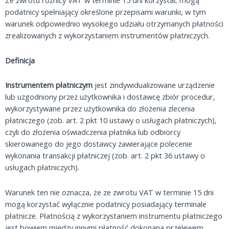
Ze zwrotu różnicy VAT w terminie 15 dni korzystać mogą
podatnicy spełniający określone przepisami warunki, w tym
warunek odpowiednio wysokiego udziału otrzymanych płatności
zrealizowanych z wykorzystaniem instrumentów płatniczych.
Definicja
Instrumentem płatniczym
jest zindywidualizowane urządzenie
lub uzgodniony przez użytkownika i dostawcę zbiór procedur,
wykorzystywane przez użytkownika do złożenia zlecenia
płatniczego (zob. art. 2 pkt 10 ustawy o usługach płatniczych),
czyli do złożenia oświadczenia płatnika lub odbiorcy
skierowanego do jego dostawcy zawierające polecenie
wykonania transakcji płatniczej (zob. art. 2 pkt 36 ustawy o
usługach płatniczych).
Warunek ten nie oznacza, że ze zwrotu VAT w terminie 15 dni
mogą korzystać wyłącznie podatnicy posiadający terminale
płatnicze. Płatnością z wykorzystaniem instrumentu płatniczego
jest bowiem między innymi płatność dokonana przelewem.