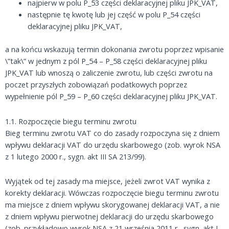
najpierw w polu P_53 części deklaracyjnej pliku JPK_VAT,
następnie tę kwotę lub jej część w polu P_54 części
deklaracyjnej pliku JPK_VAT,
a na końcu wskazują termin dokonania zwrotu poprzez wpisanie
\”tak\” w jednym z pól P_54 – P_58 części deklaracyjnej pliku
JPK_VAT lub wnoszą o zaliczenie zwrotu, lub części zwrotu na
poczet przyszłych zobowiązań podatkowych poprzez
wypełnienie pól P_59 – P_60 części deklaracyjnej pliku JPK_VAT.
1.1. Rozpoczęcie biegu terminu zwrotu
Bieg terminu zwrotu VAT co do zasady rozpoczyna się z dniem
wpływu deklaracji VAT do urzędu skarbowego (zob. wyrok NSA
z 1 lutego 2000 r., sygn. akt III SA 213/99).
Wyjątek od tej zasady ma miejsce, jeżeli zwrot VAT wynika z
korekty deklaracji. Wówczas rozpoczęcie biegu terminu zwrotu
ma miejsce z dniem wpływu skorygowanej deklaracji VAT, a nie
z dniem wpływu pierwotnej deklaracji do urzędu skarbowego
(zob. przykładowo wyrok NSA z 21 września 2011 r., sygn. akt I