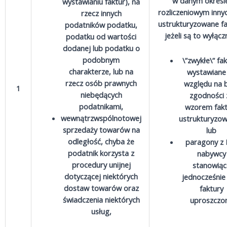
w danym okresi
wystawianiu faktur), na
rozliczeniowym innyc
rzecz innych
ustrukturyzowane fa
podatników podatku,
jeżeli są to wyłączn
podatku od wartości
dodanej lub podatku o
podobnym
\”zwykłe\” fa
charakterze, lub na
wystawiane
rzecz osób prawnych
względu na 
1
niebędących
zgodności 
podatnikami,
wzorem fakt
wewnątrzwspólnotowej
ustrukturyzow
sprzedaży towarów na
lub
odległość, chyba że
paragony z 
podatnik korzysta z
nabywcy
procedury unijnej
stanowiąc
dotyczącej niektórych
jednocześnie
dostaw towarów oraz
faktury
świadczenia niektórych
uproszczo
usług,