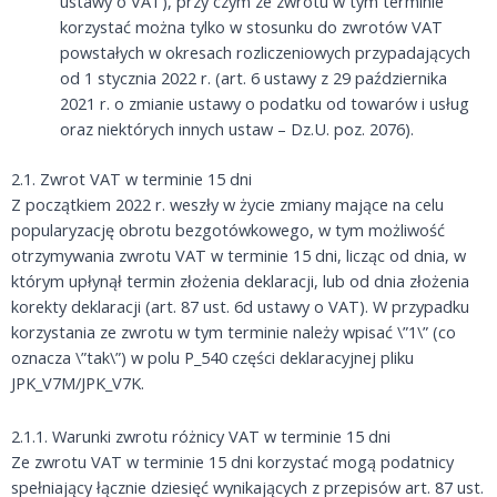
ustawy o VAT), przy czym ze zwrotu w tym terminie
korzystać można tylko w stosunku do zwrotów VAT
powstałych w okresach rozliczeniowych przypadających
od 1 stycznia 2022 r. (art. 6 ustawy z 29 października
2021 r. o zmianie ustawy o podatku od towarów i usług
oraz niektórych innych ustaw – Dz.U. poz. 2076).
2.1. Zwrot VAT w terminie 15 dni
Z początkiem 2022 r. weszły w życie zmiany mające na celu
popularyzację obrotu bezgotówkowego, w tym możliwość
otrzymywania zwrotu VAT w terminie 15 dni, licząc od dnia, w
którym upłynął termin złożenia deklaracji, lub od dnia złożenia
korekty deklaracji (art. 87 ust. 6d ustawy o VAT). W przypadku
korzystania ze zwrotu w tym terminie należy wpisać \”1\” (co
oznacza \”tak\”) w polu P_540 części deklaracyjnej pliku
JPK_V7M/JPK_V7K.
2.1.1. Warunki zwrotu różnicy VAT w terminie 15 dni
Ze zwrotu VAT w terminie 15 dni korzystać mogą podatnicy
spełniający łącznie dziesięć wynikających z przepisów art. 87 ust.