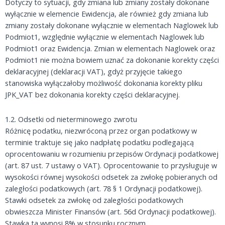
Dotyczy to sytuacji, gdy zmiana lub zmiany zostały dokonane
wyłącznie w elemencie Ewidencja, ale również gdy zmiana lub
zmiany zostały dokonane wyłącznie w elementach Naglowek lub
Podmiot1, względnie wyłącznie w elementach Naglowek lub
Podmiot1 oraz Ewidencja. Zmian w elementach Naglowek oraz
Podmiot1 nie można bowiem uznać za dokonanie korekty części
deklaracyjnej (deklaracji VAT), gdyż przyjęcie takiego
stanowiska wyłączałoby możliwość dokonania korekty pliku
JPK_VAT bez dokonania korekty części deklaracyjnej.
1.2. Odsetki od nieterminowego zwrotu
Różnicę podatku, niezwróconą przez organ podatkowy w
terminie traktuje się jako nadpłatę podatku podlegającą
oprocentowaniu w rozumieniu przepisów Ordynacji podatkowej
(art. 87 ust. 7 ustawy o VAT). Oprocentowanie to przysługuje w
wysokości równej wysokości odsetek za zwłokę pobieranych od
zaległości podatkowych (art. 78 § 1 Ordynacji podatkowej).
Stawki odsetek za zwłokę od zaległości podatkowych
obwieszcza Minister Finansów (art. 56d Ordynacji podatkowej).
Stawka ta wynosi 8% w stosunku rocznym.