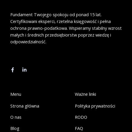
Fundament Twojego spokoju od ponad 15 lat.
Certyfikowani eksperci, rzetelna księgowość i pełna
ochrona prawno-podatkowa. Wspieramy stabilny wzrost
małych i średnich przedsiębiorstw poprzez wiedzę i
odpowiedzialność.
F
L
a
i
c
n
e
k
b
e
o
d
o
i
k
n
Menu
Ważne linki
-
-
f
i
Strona główna
Polityka prywatności
n
O nas
RODO
Blog
FAQ