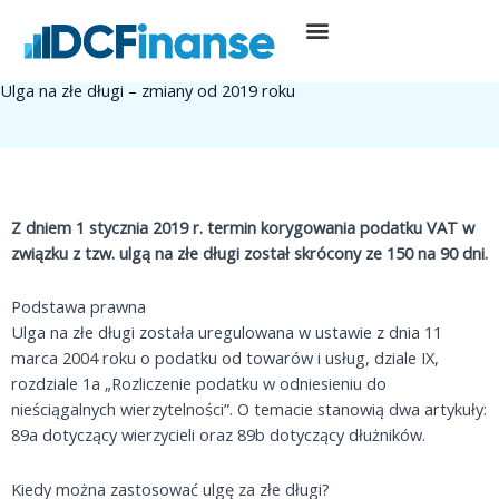
Przejdź
do
25 listopada, 2021
treści
Artykuły eksperckie
,
Podatki
,
Prowadzenie działalności
Ulga na złe długi – zmiany od 2019 roku
Z dniem 1 stycznia 2019 r. termin korygowania podatku VAT w
związku z tzw. ulgą na złe długi został skrócony ze 150 na 90 dni.
Podstawa prawna
Ulga na złe długi została uregulowana w ustawie z dnia 11
marca 2004 roku o podatku od towarów i usług, dziale IX,
rozdziale 1a „Rozliczenie podatku w odniesieniu do
nieściągalnych wierzytelności”. O temacie stanowią dwa artykuły:
89a dotyczący wierzycieli oraz 89b dotyczący dłużników.
Kiedy można zastosować ulgę za złe długi?