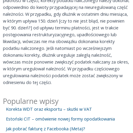
płatności w części, korekty podatku naliczonego należy dokonać
odpowiednio do kwoty przypadającej na nieuregulowaną część
należności. W przypadku, gdy dłużnik w ostatnim dniu miesiąca,
w którym upływa 150. dzień [czy to nie jest błąd, nie powinien
być 90. dzień?] od upływu terminu płatności, jest w trakcie
postępowania restrukturyzacyjnego, upadłościowego lub
likwidacji, wówczas nie ma obowiązku dokonania korekty
podatku naliczonego. Jeśli natomiast po wcześniejszym
dokonaniu korekty, dłużnik ureguluje zaległą należność,
wówczas może ponownie zwiększyć podatek naliczany za okres,
w którym uregulował należność. W przypadku częściowego
uregulowania należności podatek może zostać zwiększony w
odniesieniu do tej części.
Popularne wpisy
Korekta WDT oraz eksportu – skutki w VAT
Estoński CIT – omówienie nowej formy opodatkowania
Jak pobrać fakturę z Facebooka (Meta)?