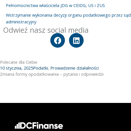
Pełnomocnictwa właściciela JDG w CEIDG, US i ZUS
Wstrzymanie wykonania decyzji organu podatkowego przez sąd
administracyjny
Odwieź nasz social media
F
L
a
i
c
n
e
k
Polecane dla Ciebie
b
e
10 stycznia, 2025
Podatki
,
Prowadzenie działalności
o
d
Zmiana formy opodatkowania – pytania i odpowiedzi
o
i
k
n