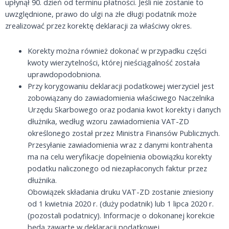
upłynął 90. dzień od terminu płatności. Jeśli nie zostanie to
uwzględnione, prawo do ulgi na złe długi podatnik może
zrealizować przez korektę deklaracji za właściwy okres.
Korekty można również dokonać w przypadku części
kwoty wierzytelności, której nieściągalność została
uprawdopodobniona.
Przy korygowaniu deklaracji podatkowej wierzyciel jest
zobowiązany do zawiadomienia właściwego Naczelnika
Urzędu Skarbowego oraz podania kwot korekty i danych
dłużnika, według wzoru zawiadomienia VAT-ZD
określonego został przez Ministra Finansów Publicznych.
Przesyłanie zawiadomienia wraz z danymi kontrahenta
ma na celu weryfikacje dopełnienia obowiązku korekty
podatku naliczonego od niezapłaconych faktur przez
dłużnika.
Obowiązek składania druku VAT-ZD zostanie zniesiony
od 1 kwietnia 2020 r. (duży podatnik) lub 1 lipca 2020 r.
(pozostali podatnicy). Informacje o dokonanej korekcie
będą zawarte w deklaracji podatkowej.