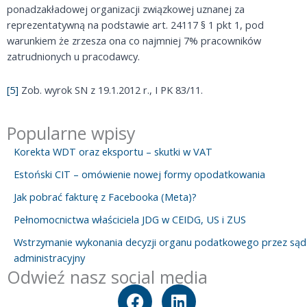
ponadzakładowej organizacji związkowej uznanej za
reprezentatywną na podstawie art. 24117 § 1 pkt 1, pod
warunkiem że zrzesza ona co najmniej 7% pracowników
zatrudnionych u pracodawcy.
[5]
Zob. wyrok SN z 19.1.2012 r., I PK 83/11.
Popularne wpisy
Korekta WDT oraz eksportu – skutki w VAT
Estoński CIT – omówienie nowej formy opodatkowania
Jak pobrać fakturę z Facebooka (Meta)?
Pełnomocnictwa właściciela JDG w CEIDG, US i ZUS
Wstrzymanie wykonania decyzji organu podatkowego przez sąd
administracyjny
Odwieź nasz social media
F
L