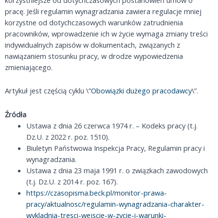
pracę. Jeśli regulamin wynagradzania zawiera regulacje mniej
korzystne od dotychczasowych warunków zatrudnienia
pracowników, wprowadzenie ich w życie wymaga zmiany treści
indywidualnych zapisów w dokumentach, związanych z
nawiązaniem stosunku pracy, w drodze wypowiedzenia
zmieniającego.
Artykuł jest częścią cyklu \”
Obowiązki dużego pracodawcy
\”.
Źródła
Ustawa z dnia 26 czerwca 1974 r. – Kodeks pracy (t.j.
Dz.U. z 2022 r. poz. 1510).
Biuletyn Państwowa Inspekcja Pracy, Regulamin pracy i
wynagradzania.
Ustawa z dnia 23 maja 1991 r. o związkach zawodowych
(t.j. Dz.U. z 2014 r. poz. 167).
https://czasopisma.beck.pl/monitor-prawa-
pracy/aktualnosc/regulamin-wynagradzania-charakter-
wykladnia-tresci-wejscie-w-zycie-i-warunki-