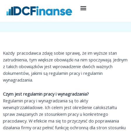
Przejdź
do
28 listopada, 2022
Kadry i płace
treści
Regulamin pracy i regulamin wynagradzania
Każdy pracodawca zdaję sobie sprawę, że im wyższe stan
zatrudnienia, tym większe obowiązki na nim spoczywają. Jednym
z takich obowiązków jest wprowadzenie dwóch ważnych
dokumentów, jakimi są regulamin pracy i regulamin
wynagradzania.
Czym jest regulamin pracy i wynagradzania?
Regulamin pracy i wynagradzania są to akty
wewnątrzzakładowe. Ich celem jest określenie całokształtu
spraw związanych ze stosunkiem pracy u konkretnego
pracodawcy. W efekcie ma się to przyczynić do poprawiania
działania firmy oraz pełnić funkcję ochronną dla stron stosunku