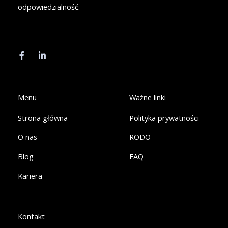
odpowiedzialność.
F
L
a
i
c
n
e
k
b
e
o
d
o
i
k
n
Menu
Ważne linki
-
-
f
i
Strona główna
Polityka prywatności
n
O nas
RODO
Blog
FAQ
Kariera
Kontakt