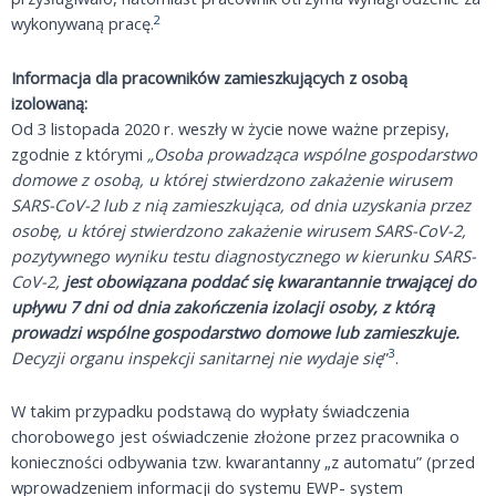
2
wykonywaną pracę.
Informacja dla pracowników zamieszkujących z osobą
izolowaną:
Od 3 listopada 2020 r. weszły w życie nowe ważne przepisy,
zgodnie z którymi
„Osoba prowadząca wspólne gospodarstwo
domowe z osobą, u której stwierdzono zakażenie wirusem
SARS-CoV-2 lub z nią zamieszkująca, od dnia uzyskania przez
osobę, u której stwierdzono zakażenie wirusem SARS-CoV-2,
pozytywnego wyniku testu diagnostycznego w kierunku SARS-
CoV-2,
jest obowiązana poddać się kwarantannie trwającej do
upływu 7 dni od
dnia zakończenia izolacji osoby, z którą
prowadzi wspólne gospodarstwo domowe lub zamieszkuje.
3
Decyzji organu inspekcji sanitarnej nie wydaje się
”
.
W takim przypadku podstawą do wypłaty świadczenia
chorobowego jest oświadczenie złożone przez pracownika o
konieczności odbywania tzw. kwarantanny „z automatu” (przed
wprowadzeniem informacji do systemu EWP- system