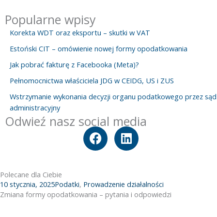
Popularne wpisy
Korekta WDT oraz eksportu – skutki w VAT
Estoński CIT – omówienie nowej formy opodatkowania
Jak pobrać fakturę z Facebooka (Meta)?
Pełnomocnictwa właściciela JDG w CEIDG, US i ZUS
Wstrzymanie wykonania decyzji organu podatkowego przez sąd
administracyjny
Odwieź nasz social media
F
L
a
i
c
n
e
k
Polecane dla Ciebie
b
e
10 stycznia, 2025
Podatki
,
Prowadzenie działalności
o
d
Zmiana formy opodatkowania – pytania i odpowiedzi
o
i