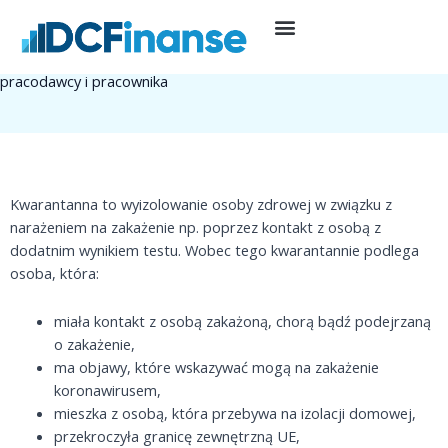
Przejdź
do
25 listopada, 2021
Prowadzenie działalności
treści
Ile trwa kwarantanna, ile izolacja domowa? Informacje dla
pracodawcy i pracownika
Kwarantanna to wyizolowanie osoby zdrowej w związku z
narażeniem na zakażenie np. poprzez kontakt z osobą z
dodatnim wynikiem testu. Wobec tego kwarantannie podlega
osoba, która:
miała kontakt z osobą zakażoną, chorą bądź podejrzaną
o zakażenie,
ma objawy, które wskazywać mogą na zakażenie
koronawirusem,
mieszka z osobą, która przebywa na izolacji domowej,
przekroczyła granicę zewnętrzną UE,