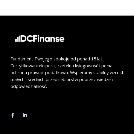
k
n
Fundament Twojego spokoju od ponad 15 lat.
Certyfikowani eksperci, rzetelna księgowość i pełna
ochrona prawno-podatkowa. Wspieramy stabilny wzrost
małych i średnich przedsiębiorstw poprzez wiedzę i
odpowiedzialność.
F
L
a
i
c
n
e
k
b
e
o
d