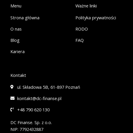
o
i
k
n
Menu
Ważne linki
-
-
f
i
Strona główna
Polityka prywatności
n
O nas
RODO
Blog
FAQ
Kariera
Kontakt
ul. Składowa 5B, 61-897 Poznań
kontakt@dc-finanse.pl
+48 790 620 130
DC Finanse. Sp. z o.o.
NIP: 7792432887