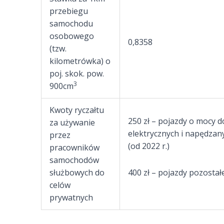
przebiegu
samochodu
osobowego
0,8358
(tzw.
kilometrówka) o
poj. skok. pow.
3
900cm
Kwoty ryczałtu
250 zł – pojazdy o mocy d
za używanie
elektrycznych i napędz
przez
(od 2022 r.)
pracowników
samochodów
służbowych do
400 zł – pojazdy pozostał
celów
prywatnych