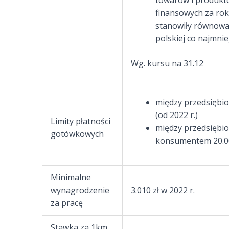
towarów i produktó
finansowych za ro
stanowiły równowa
polskiej co najmnie
Wg. kursu na 31.12
między przedsiębior
(od 2022 r.)
Limity płatności
między przedsiębio
gotówkowych
konsumentem 20.000
Minimalne
wynagrodzenie
3.010 zł w 2022 r.
za pracę
Stawka za 1km