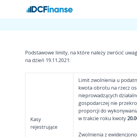
Przejdź
27 listopada, 2021
Prowadzenie działalności
do
Podstawowe limity dla przedsiębiorców
treści
Podstawowe limity, na które należy zwrócić uwa
na dzień 19.11.2021:
Limit zwolnienia u podatn
kwota obrotu na rzecz os
nieprowadzących działaln
gospodarczej nie przekro
proporcji do wykonywania
w trakcie roku kwoty
20.0
Kasy
rejestrujące
Zwolnienia z ewidencjono