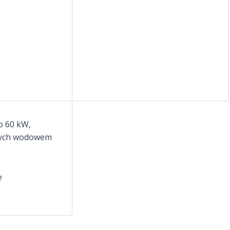
o 60 kW,
anych wodowem
e