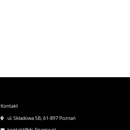
Kontakt
ul. Składowa 5B, 61-897 Poznań
kontakt@dc-finanse.pl