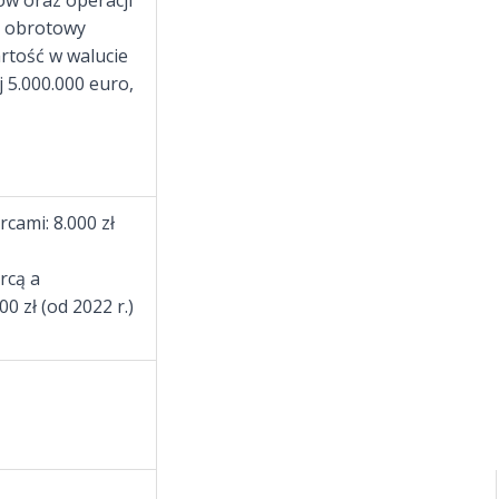
w oraz operacji
k obrotowy
rtość w walucie
j 5.000.000 euro,
cami: 8.000 zł
rcą a
 zł (od 2022 r.)