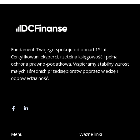
Fundament Twojego spokoju od ponad 15 lat.
Certyfikowani eksperci, rzetelna księgowość i pełna
ochrona prawno-podatkowa. Wspieramy stabilny wzrost
małych i średnich przedsiębiorstw poprzez wiedzę i
odpowiedzialność.
F
L
a
i
c
n
e
k
b
e
o
d
o
i
k
n
Menu
Ważne linki
-
-