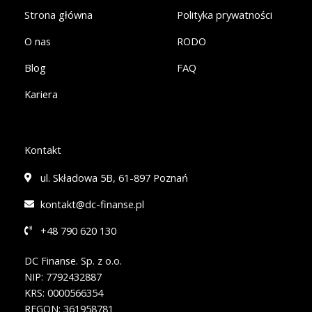
f
i
Strona główna
Polityka prywatności
n
O nas
RODO
Blog
FAQ
Kariera
Kontakt
ul. Składowa 5B, 61-897 Poznań
kontakt@dc-finanse.pl
+48 790 620 130
DC Finanse. Sp. z o.o.
NIP: 7792432887
KRS: 0000566354
REGON: 361958781