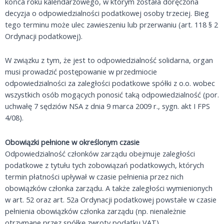
końca roku kalendarzowego, w którym została doręczona
decyzja o odpowiedzialności podatkowej osoby trzeciej. Bieg
tego terminu może ulec zawieszeniu lub przerwaniu (art. 118 § 2
Ordynacji podatkowej).
W związku z tym, że jest to odpowiedzialność solidarna, organ
musi prowadzić postępowanie w przedmiocie
odpowiedzialności za zaległości podatkowe spółki z o.o. wobec
wszystkich osób mogących ponosić taką odpowiedzialność (por.
uchwałę 7 sędziów NSA z dnia 9 marca 2009 r., sygn. akt I FPS
4/08).
Obowiązki pełnione w określonym czasie
Odpowiedzialność członków zarządu obejmuje zaległości
podatkowe z tytułu tych zobowiązań podatkowych, których
termin płatności upływał w czasie pełnienia przez nich
obowiązków członka zarządu. A także zaległości wymienionych
w art. 52 oraz art. 52a Ordynacji podatkowej powstałe w czasie
pełnienia obowiązków członka zarządu (np. nienależnie
otrzymane przez spółkę zwroty podatku VAT).