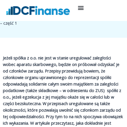
Przejdź
do
17 listopada, 2022
Prowadzenie działalności
treści
Odpowiedzialność członka zarządu za zaległości podatkowe spółki
– część 1
Jeżeli spółka z o.o. nie jest w stanie uregulować zaległości
wobec aparatu skarbowego, będzie on próbował odzyskać je
od członków zarządu. Przepisy przewidują bowiem, że
członkowie organu uprawnionego do reprezentacji spółki
odpowiadają solidarnie całym swoim majątkiem za zaległości
podatkowe (także składkowe – w odniesieniu do ZUS) spółki z
o.o., jeżeli egzekucja z jej majątku okaże się w całości lub w
części bezskuteczna. W przepisach uregulowane są także
okoliczności, które pozwalają uwolnić się członkom zarządu od
tej odpowiedzialności. Przy tym to na nich spoczywa obowiązek
ich wykazania.
W artykule przeczytasz, jaka dokładnie jest