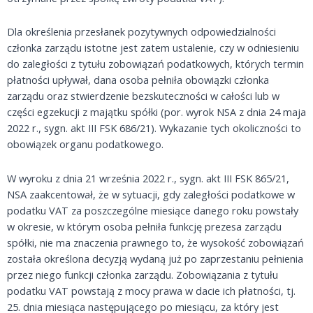
Dla określenia przesłanek pozytywnych odpowiedzialności
członka zarządu istotne jest zatem ustalenie, czy w odniesieniu
do zaległości z tytułu zobowiązań podatkowych, których termin
płatności upływał, dana osoba pełniła obowiązki członka
zarządu oraz stwierdzenie bezskuteczności w całości lub w
części egzekucji z majątku spółki (por. wyrok NSA z dnia 24 maja
2022 r., sygn. akt III FSK 686/21). Wykazanie tych okoliczności to
obowiązek organu podatkowego.
W wyroku z dnia 21 września 2022 r., sygn. akt III FSK 865/21,
NSA zaakcentował, że w sytuacji, gdy zaległości podatkowe w
podatku VAT za poszczególne miesiące danego roku powstały
w okresie, w którym osoba pełniła funkcję prezesa zarządu
spółki, nie ma znaczenia prawnego to, że wysokość zobowiązań
została określona decyzją wydaną już po zaprzestaniu pełnienia
przez niego funkcji członka zarządu. Zobowiązania z tytułu
podatku VAT powstają z mocy prawa w dacie ich płatności, tj.
25. dnia miesiąca następującego po miesiącu, za który jest