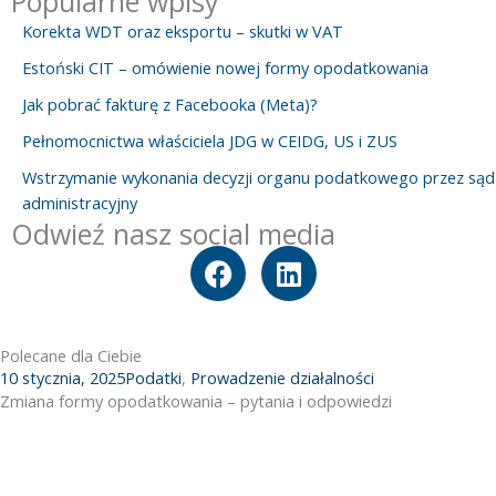
Popularne wpisy
Korekta WDT oraz eksportu – skutki w VAT
Estoński CIT – omówienie nowej formy opodatkowania
Jak pobrać fakturę z Facebooka (Meta)?
Pełnomocnictwa właściciela JDG w CEIDG, US i ZUS
Wstrzymanie wykonania decyzji organu podatkowego przez sąd
administracyjny
Odwieź nasz social media
F
L
a
i
c
n
e
k
Polecane dla Ciebie
b
e
10 stycznia, 2025
Podatki
,
Prowadzenie działalności
o
d
Zmiana formy opodatkowania – pytania i odpowiedzi
o
i
k
n