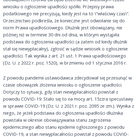
wniosku o ogłoszenie upadłości spółki. Przepisy prawa
podatkowego nie precyzują, kiedy jest na to \”właściwy czas\”.
Orzecznictwo podkreśla, że konieczne jest odwołanie się do
norm Prawa upadłościowego. Dłużnik jest obowiązany, nie
później niż w terminie 30 dni od dnia, w którym wystąpiła
podstawa do ogłoszenia upadłości (a zatem od kiedy dłużnik
stał się niewypłacalny), zgłosić w sądzie wniosek o ogłoszenie
upadłości. Tak wynika z art. 21 ust. 1 Prawa upadłościowego
(Dz. U. z 2022 r. poz. 1520), w brzmieniu od 1 stycznia 2016 r.
Z powodu pandemii ustawodawca zdecydował się przesunąć w
czasie obowiązek złożenia wniosku o ogłoszenie upadłości.
Dotyczy to sytuacji, gdy stan niewypłacalności powstał z
powodu COVID-19. Stało się to na mocy art. 15zzra specustawy
w sprawie COVID-19 (Dz. U. z 2021 r. poz. 2095 ze zm.). Wynika z
niego, że jeżeli podstawa do ogłoszenia upadłości dłużnika
powstała w okresie obowiązywania stanu zagrożenia
epidemicznego albo stanu epidemii ogłoszonego z powodu
COVID-19, a stan niewypłacalności powstał z powodu COVID-