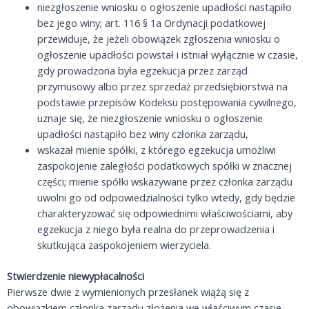
niezgłoszenie wniosku o ogłoszenie upadłości nastąpiło
bez jego winy; art. 116 § 1a Ordynacji podatkowej
przewiduje, że jeżeli obowiązek zgłoszenia wniosku o
ogłoszenie upadłości powstał i istniał wyłącznie w czasie,
gdy prowadzona była egzekucja przez zarząd
przymusowy albo przez sprzedaż przedsiębiorstwa na
podstawie przepisów Kodeksu postępowania cywilnego,
uznaje się, że niezgłoszenie wniosku o ogłoszenie
upadłości nastąpiło bez winy członka zarządu,
wskazał mienie spółki, z którego egzekucja umożliwi
zaspokojenie zaległości podatkowych spółki w znacznej
części; mienie spółki wskazywane przez członka zarządu
uwolni go od odpowiedzialności tylko wtedy, gdy będzie
charakteryzować się odpowiednimi właściwościami, aby
egzekucja z niego była realna do przeprowadzenia i
skutkująca zaspokojeniem wierzyciela.
Stwierdzenie niewypłacalności
Pierwsze dwie z wymienionych przesłanek wiążą się z
obowiązkiem członka zarządu złożenia we właściwym czasie