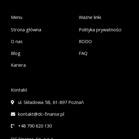
b
e
o
d
o
i
k
n
Menu
Ważne linki
-
-
f
i
Strona główna
Polityka prywatności
n
O nas
RODO
Blog
FAQ
Kariera
Kontakt
ul. Składowa 5B, 61-897 Poznań
kontakt@dc-finanse.pl
+48 790 620 130