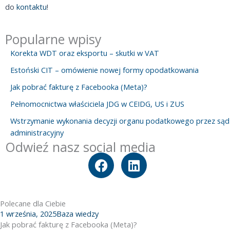
do
kontaktu
!
Popularne wpisy
Korekta WDT oraz eksportu – skutki w VAT
Estoński CIT – omówienie nowej formy opodatkowania
Jak pobrać fakturę z Facebooka (Meta)?
Pełnomocnictwa właściciela JDG w CEIDG, US i ZUS
Wstrzymanie wykonania decyzji organu podatkowego przez sąd
administracyjny
Odwieź nasz social media
F
L
a
i
c
n
e
k
Polecane dla Ciebie
b
e
1 września, 2025
Baza wiedzy
o
d
Jak pobrać fakturę z Facebooka (Meta)?