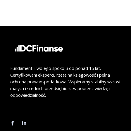
o
i
k
n
Fundament Twojego spokoju od ponad 15 lat.
Certyfikowani eksperci, rzetelna księgowość i pełna
ochrona prawno-podatkowa. Wspieramy stabilny wzrost
małych i średnich przedsiębiorstw poprzez wiedzę i
odpowiedzialność.
F
L
a
i
c
n
e
k