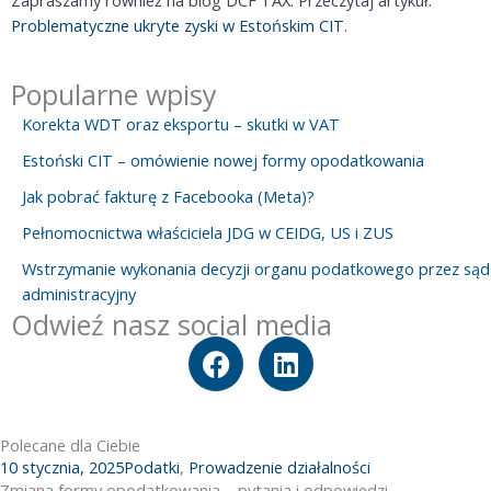
Problematyczne ukryte zyski w Estońskim CIT
.
Popularne wpisy
Korekta WDT oraz eksportu – skutki w VAT
Estoński CIT – omówienie nowej formy opodatkowania
Jak pobrać fakturę z Facebooka (Meta)?
Pełnomocnictwa właściciela JDG w CEIDG, US i ZUS
Wstrzymanie wykonania decyzji organu podatkowego przez sąd
administracyjny
Odwieź nasz social media
F
L
a
i
c
n
e
k
Polecane dla Ciebie
b
e
10 stycznia, 2025
Podatki
,
Prowadzenie działalności
Zmiana formy opodatkowania – pytania i odpowiedzi