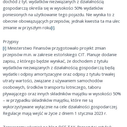
dochód z tyt. wydatków niezwiązanych z działalnością
gospodarczą określa się w wysokości 50% wydatków
poniesionych na użytkowanie tego pojazdu. Nie wynika to z
obecnie obowiązujących przepisów, jednak kwestia ta ma ulec
zmianie w przyszłym roku
[i]
.
Przypisy
[i]
Ministerstwo Finansów przygotowało projekt zmian
przepisów m.in. w zakresie estońskiego CIT. Planuje dodanie
zapisu, z którego będzie wynikać, że dochodem z tytułu
wydatków niezwiązanych z działalnością gospodarczą będą
wydatki i odpisy amortyzacyjne oraz odpisy z tytułu trwałej
utraty wartości, związane z używaniem samochodów
osobowych, środków transportu lotniczego, taboru
pływającego oraz innych składników majątku w wysokości 50%
– w przypadku składników majątku, które nie są
wykorzystywane wyłącznie na cele działalności gospodarczej.
Regulacje mają wejść w życie z dniem 1 stycznia 2023 r.
Zapraszamy również na blog DCF TAX. Przeczytaj artykuł: