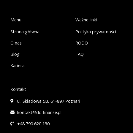
b
e
o
d
o
i
k
n
Menu
Ważne linki
-
-
f
i
Strona główna
Polityka prywatności
n
O nas
RODO
Blog
FAQ
Kariera
Kontakt
ul. Składowa 5B, 61-897 Poznań
kontakt@dc-finanse.pl
+48 790 620 130