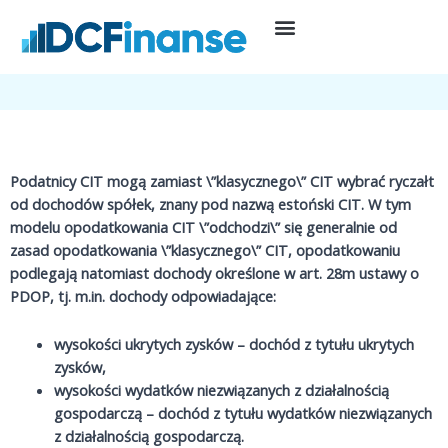
Przejdź
do
21 września, 2022
Prowadzenie działalności
treści
Estoński CIT a wydatki niezwiązane z działalnością gospodarczą
Podatnicy CIT mogą zamiast \”klasycznego\” CIT wybrać ryczałt
od dochodów spółek, znany pod nazwą estoński CIT. W tym
modelu opodatkowania CIT \”odchodzi\” się generalnie od
zasad opodatkowania \”klasycznego\” CIT, opodatkowaniu
podlegają natomiast dochody określone w art. 28m ustawy o
PDOP, tj. m.in. dochody odpowiadające:
wysokości ukrytych zysków – dochód z tytułu ukrytych
zysków,
wysokości wydatków niezwiązanych z działalnością
gospodarczą – dochód z tytułu wydatków niezwiązanych
z działalnością gospodarczą.