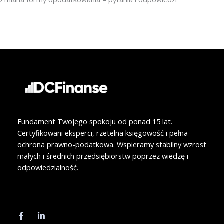
o
d
o
i
k
n
Fundament Twojego spokoju od ponad 15 lat.
Certyfikowani eksperci, rzetelna księgowość i pełna
ochrona prawno-podatkowa. Wspieramy stabilny wzrost
małych i średnich przedsiębiorstw poprzez wiedzę i
odpowiedzialność.
F
L
a
i
c
n
e
k