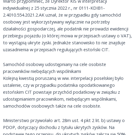
Warto przypomnieć, że Dyrektor KIS w interpretacji
indywidualnej z 25 stycznia 2022 r., nr 0111-KDIB1-
2.4010.554.2021.2.AK uznał, że w przypadku gdy samochód
osobowy jest wykorzystywany wyłącznie na potrzeby
działalności gospodarczej, ale podatnik nie prowadzi ewidencji
przebiegu pojazdu (o której mowa w przepisach ustawy o VAT),
to wystąpią ukryte zyski. Jednakże stanowisko to nie znajduje
uzasadnienia w przepisach regulujących estoński CIT.
Samochód osobowy udostępniany na cele osobiste
pracowników niebędących wspólnikami
Kolejną kwestią poruszaną w ww. interpelacji poselskiej było
ustalenie, czy w przypadku podatnika opodatkowanego
estońskim CIT powstaje przychód podatkowy w związku z
udostępnianiem pracownikom, niebędącym wspólnikami,
samochodów osobowych także na cele osobiste.
Ministerstwo przywołało art. 28m ust. 4 pkt 2 lit. b) ustawy o
PDOP, dotyczący dochodu z tytułu ukrytych zysków. Na
podstawie tego przepisu, do ukrytych zysków zalicza się 50%