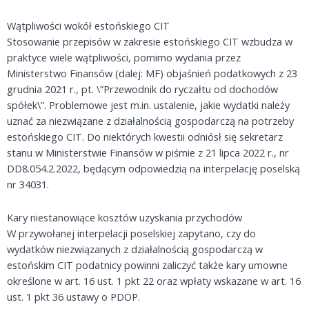
Wątpliwości wokół estońskiego CIT
Stosowanie przepisów w zakresie estońskiego CIT wzbudza w
praktyce wiele wątpliwości, pomimo wydania przez
Ministerstwo Finansów (dalej: MF) objaśnień podatkowych z 23
grudnia 2021 r., pt. \”Przewodnik do ryczałtu od dochodów
spółek\”. Problemowe jest m.in. ustalenie, jakie wydatki należy
uznać za niezwiązane z działalnością gospodarczą na potrzeby
estońskiego CIT. Do niektórych kwestii odniósł się sekretarz
stanu w Ministerstwie Finansów w piśmie z 21 lipca 2022 r., nr
DD8.054.2.2022, będącym odpowiedzią na interpelację poselską
nr 34031.
Kary niestanowiące kosztów uzyskania przychodów
W przywołanej interpelacji poselskiej zapytano, czy do
wydatków niezwiązanych z działalnością gospodarczą w
estońskim CIT podatnicy powinni zaliczyć także kary umowne
określone w art. 16 ust. 1 pkt 22 oraz wpłaty wskazane w art. 16
ust. 1 pkt 36 ustawy o PDOP.