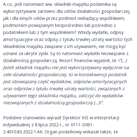
A co, jeśli natomiast ww. składniki majątku podatnika są
wykorzystywane zarówno dla celów działalności gospodarczej,
jak i dla innych celów przez podmiot niebędący wspólnikiem,
podmiotem powiązanym bezpośrednio lub pośrednio z
podatnikiem lub z tym wspólnikiem? Wtedy wydatki, odpisy
amortyzacyjne oraz odpisy z tytułu trwałej utraty wartości tych
składników majątku związane z ich używaniem, nie mogą być
uznane za ukryte zyski. Są to natomiast wydatki niezwiązane z
działalnością gospodarczą. Resort finansów wyjaśnił, że
\”(…)
Jeżeli składnik majątku nie jest wykorzystywany wyłącznie na
cele działalności gospodarczej, to w konsekwencji podatnik
jest obowiązany część wydatków, odpisów amortyzacyjnych
oraz odpisów z tytułu trwałej utraty wartości, związanych z
używaniem tego składnika majątku, zaliczyć do wydatków
niezwiązanych z działalnością gospodarczą (…)\”
.
Podobne stanowisko wyraził Dyrektor KIS w interpretacji
indywidualnej z 8 lipca 2022 r., nr 0111-DIB1-
2.4010.83.2022.1.AK. Organ podatkowy wskazał także, że