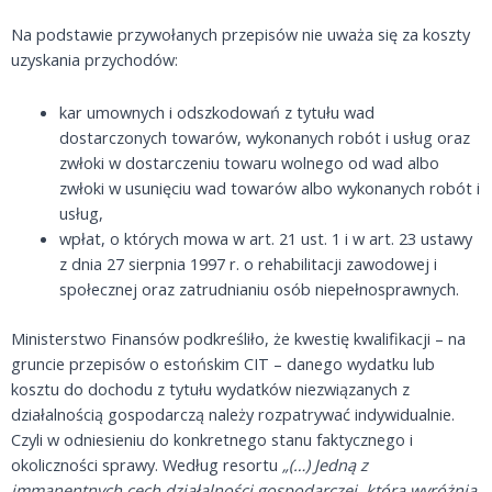
Na podstawie przywołanych przepisów nie uważa się za koszty
uzyskania przychodów:
kar umownych i odszkodowań z tytułu wad
dostarczonych towarów, wykonanych robót i usług oraz
zwłoki w dostarczeniu towaru wolnego od wad albo
zwłoki w usunięciu wad towarów albo wykonanych robót i
usług,
wpłat, o których mowa w art. 21 ust. 1 i w art. 23 ustawy
z dnia 27 sierpnia 1997 r. o rehabilitacji zawodowej i
społecznej oraz zatrudnianiu osób niepełnosprawnych.
Ministerstwo Finansów podkreśliło, że kwestię kwalifikacji – na
gruncie przepisów o estońskim CIT – danego wydatku lub
kosztu do dochodu z tytułu wydatków niezwiązanych z
działalnością gospodarczą należy rozpatrywać indywidualnie.
Czyli w odniesieniu do konkretnego stanu faktycznego i
okoliczności sprawy. Według resortu
„(…) Jedną z
immanentnych cech działalności gospodarczej, która wyróżnia