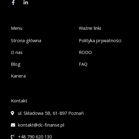
c
n
e
k
b
e
o
d
o
i
k
n
Menu
Ważne linki
-
-
f
i
Strona główna
Polityka prywatności
n
O nas
RODO
Blog
FAQ
Kariera
Kontakt
ul. Składowa 5B, 61-897 Poznań
kontakt@dc-finanse.pl
+48 790 620 130