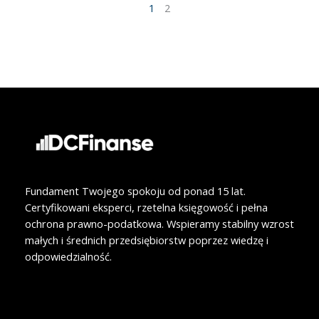
1
2
Fundament Twojego spokoju od ponad 15 lat.
Certyfikowani eksperci, rzetelna księgowość i pełna
ochrona prawno-podatkowa. Wspieramy stabilny wzrost
małych i średnich przedsiębiorstw poprzez wiedzę i
odpowiedzialność.
F
L
a
i