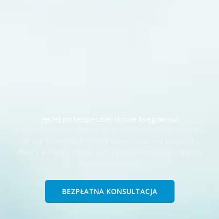
Jesteś po bezpiecznej stronie księgowości
Przejmujemy formalności, gwarantujemy bezpieczeństwo.
Od wdrożenia KSeF po reprezentację przed urzędem –
dbamy o Twoje finanse, byś Ty mógł w spokoju zająć się
rozwojem biznesu.
BEZPŁATNA KONSULTACJA