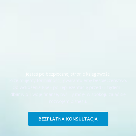
Jesteś po bezpiecznej stronie księgowości
Przejmujemy formalności, gwarantujemy bezpieczeństwo.
Od wdrożenia KSeF po reprezentację przed urzędem –
dbamy o Twoje finanse, byś Ty mógł w spokoju zająć się
rozwojem biznesu.
BEZPŁATNA KONSULTACJA